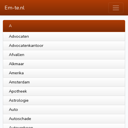
Em-te.nl
A
Advocaten
Advocatenkantoor
Afvallen
Alkmaar
Amerika
Amsterdam
Apotheek
Astrologie
Auto
Autoschade
Autoverkoop